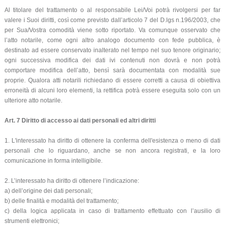
Al titolare del trattamento o al responsabile Lei/Voi potrà rivolgersi per far
valere i Suoi diritti, così come previsto dall’articolo 7 del D.lgs n.196/2003, che
per Sua/Vostra comodità viene sotto riportato. Va comunque osservato che
l’atto notarile, come ogni altro analogo documento con fede pubblica, è
destinato ad essere conservato inalterato nel tempo nel suo tenore originario;
ogni successiva modifica dei dati ivi contenuti non dovrà e non potrà
comportare modifica dell’atto, bensì sarà documentata con modalità sue
proprie. Qualora atti notarili richiedano di essere corretti a causa di obiettiva
erroneità di alcuni loro elementi, la rettifica potrà essere eseguita solo con un
ulteriore atto notarile.
Art. 7 Diritto di accesso ai dati personali ed altri diritti
1. L'interessato ha diritto di ottenere la conferma dell'esistenza o meno di dati
personali che lo riguardano, anche se non ancora registrati, e la loro
comunicazione in forma intelligibile.
2. L’interessato ha diritto di ottenere l’indicazione:
a) dell’origine dei dati personali;
b) delle finalità e modalità del trattamento;
c) della logica applicata in caso di trattamento effettuato con l’ausilio di
strumenti elettronici;