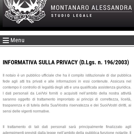
Menu
INFORMATIVA SULLA PRIVACY (D.Lgs. n. 196/2003)
Il notaio è un pubblico ufficiale che ha il compito istituzionale di dar pubblica
fede agli atti tra privati e alle informazioni in essi contenute. Assicura nel
contempo il controllo di legalità degli atti e una qualificata assistenza giuridica.
I dati personali da Lei/Voi forniti o acquisiti nell’ambito della nostra attività
saranno oggetto di trattamento improntato ai principi di correttezza, liceità,
trasparenza e di tutela della Sua/Vostra riservatezza e dei Suoi/Vostri diritti, ai
sensi delle vigenti normative.
Il trattamento di tali dati personali sarà principalmente finalizzato agli
adempimenti previsti dalla legge nell’ambito della pubblica funzione notarile. Il