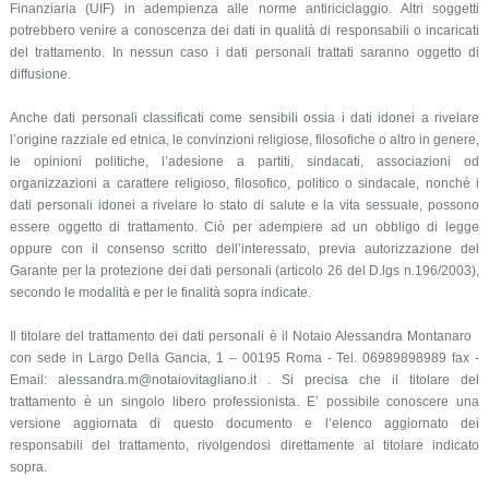
Finanziaria (UIF) in adempienza alle norme antiriciclaggio. Altri soggetti
potrebbero venire a conoscenza dei dati in qualità di responsabili o incaricati
del trattamento. In nessun caso i dati personali trattati saranno oggetto di
diffusione.
Anche dati personali classificati come sensibili ossia i dati idonei a rivelare
l’origine razziale ed etnica, le convinzioni religiose, filosofiche o altro in genere,
le opinioni politiche, l’adesione a partiti, sindacati, associazioni od
organizzazioni a carattere religioso, filosofico, politico o sindacale, nonché i
dati personali idonei a rivelare lo stato di salute e la vita sessuale, possono
essere oggetto di trattamento. Ciò per adempiere ad un obbligo di legge
oppure con il consenso scritto dell’interessato, previa autorizzazione del
Garante per la protezione dei dati personali (articolo 26 del D.lgs n.196/2003),
secondo le modalità e per le finalità sopra indicate.
Il titolare del trattamento dei dati personali è il Notaio Alessandra Montanaro
con sede in Largo Della Gancia, 1 – 00195 Roma - Tel. 06989898989 fax -
Email: alessandra.m@notaiovitagliano.it . Si precisa che il titolare del
trattamento è un singolo libero professionista. E’ possibile conoscere una
versione aggiornata di questo documento e l’elenco aggiornato dei
responsabili del trattamento, rivolgendosi direttamente al titolare indicato
sopra.