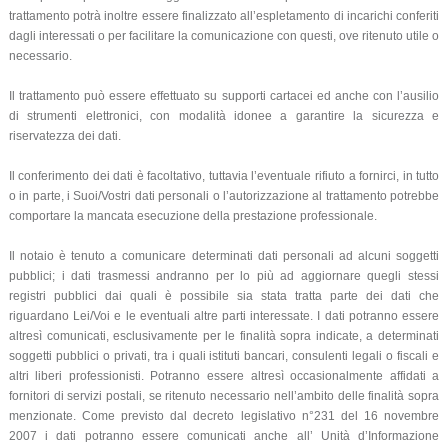
trattamento potrà inoltre essere finalizzato all’espletamento di incarichi conferiti
dagli interessati o per facilitare la comunicazione con questi, ove ritenuto utile o
necessario.
Il trattamento può essere effettuato su supporti cartacei ed anche con l’ausilio
di strumenti elettronici, con modalità idonee a garantire la sicurezza e
riservatezza dei dati.
Il conferimento dei dati è facoltativo, tuttavia l’eventuale rifiuto a fornirci, in tutto
o in parte, i Suoi/Vostri dati personali o l’autorizzazione al trattamento potrebbe
comportare la mancata esecuzione della prestazione professionale.
Il notaio è tenuto a comunicare determinati dati personali ad alcuni soggetti
pubblici; i dati trasmessi andranno per lo più ad aggiornare quegli stessi
registri pubblici dai quali è possibile sia stata tratta parte dei dati che
riguardano Lei/Voi e le eventuali altre parti interessate. I dati potranno essere
altresì comunicati, esclusivamente per le finalità sopra indicate, a determinati
soggetti pubblici o privati, tra i quali istituti bancari, consulenti legali o fiscali e
altri liberi professionisti. Potranno essere altresì occasionalmente affidati a
fornitori di servizi postali, se ritenuto necessario nell’ambito delle finalità sopra
menzionate. Come previsto dal decreto legislativo n°231 del 16 novembre
2007 i dati potranno essere comunicati anche all’ Unità d’Informazione