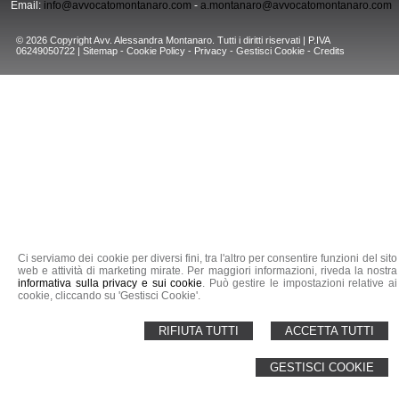
Email:
info@avvocatomontanaro.com
-
a.montanaro@avvocatomontanaro.com
© 2026 Copyright Avv. Alessandra Montanaro. Tutti i diritti riservati | P.IVA
06249050722 |
Sitemap
-
Cookie Policy
-
Privacy
-
Gestisci Cookie
-
Credits
Ci serviamo dei cookie per diversi fini, tra l'altro per consentire funzioni del sito
web e attività di marketing mirate. Per maggiori informazioni, riveda la nostra
informativa sulla privacy e sui cookie
. Può gestire le impostazioni relative ai
cookie, cliccando su 'Gestisci Cookie'.
RIFIUTA TUTTI
ACCETTA TUTTI
GESTISCI COOKIE